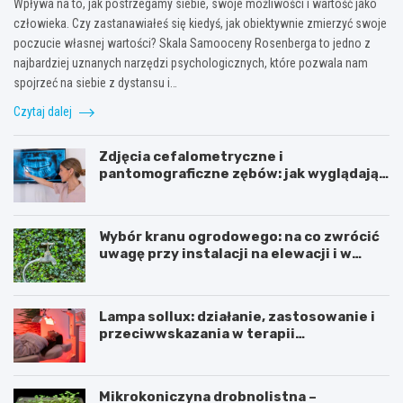
Wpływa na to, jak postrzegamy siebie, swoje możliwości i wartość jako
człowieka. Czy zastanawiałeś się kiedyś, jak obiektywnie zmierzyć swoje
poczucie własnej wartości? Skala Samooceny Rosenberga to jedno z
najbardziej uznanych narzędzi psychologicznych, które pozwala nam
spojrzeć na siebie z dystansu i…
Czytaj dalej
Zdjęcia cefalometryczne i
pantomograficzne zębów: jak wyglądają,
cena i wskazania
Wybór kranu ogrodowego: na co zwrócić
uwagę przy instalacji na elewacji i w
ogrodzie
Lampa sollux: działanie, zastosowanie i
przeciwwskazania w terapii
naświetlaniem
Mikrokoniczyna drobnolistna –