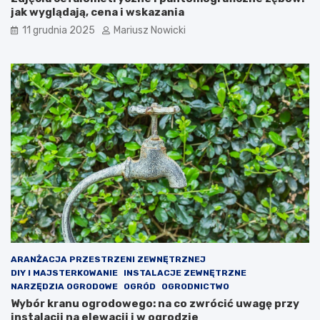
ś
jak wyglądają, cena i wskazania
d
o
11 grudnia 2025
Mariusz Nowicki
t
e
j
p
o
r
y
n
i
e
w
i
e
d
z
i
e
ARANŻACJA PRZESTRZENI ZEWNĘTRZNEJ
ć
DIY I MAJSTERKOWANIE
INSTALACJE ZEWNĘTRZNE
?
NARZĘDZIA OGRODOWE
OGRÓD
OGRODNICTWO
Wybór kranu ogrodowego: na co zwrócić uwagę przy
instalacji na elewacji i w ogrodzie