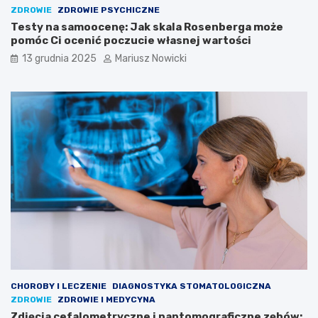
u
t
ZDROWIE
ZDROWIE PSYCHICZNE
s
y
Testy na samoocenę: Jak skala Rosenberga może
w
c
pomóc Ci ocenić poczucie własnej wartości
o
z
13 grudnia 2025
Mariusz Nowicki
j
ą
e
c
j
y
p
c
a
h
s
c
j
z
i
ł
?
o
w
i
e
k
a
m
o
g
CHOROBY I LECZENIE
DIAGNOSTYKA STOMATOLOGICZNA
ł
ZDROWIE
ZDROWIE I MEDYCYNA
e
Zdjęcia cefalometryczne i pantomograficzne zębów: