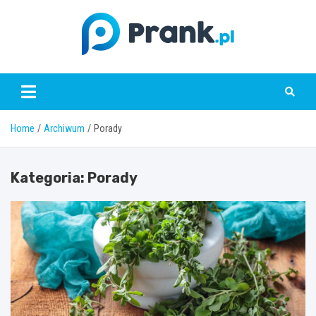
Skip
to
content
prank.pl
Home
Archiwum
Porady
Kategoria:
Porady