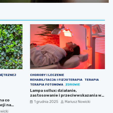
NĘTRZNEJ
CHOROBY I LECZENIE
REHABILITACJA I FIZJOTERAPIA
TERAPIA
TERAPIA FOTONOWA
ZDROWIE
Lampa sollux: działanie,
zastosowanie i przeciwwskazania w
na co
terapii naświetlaniem
1 grudnia 2025
Mariusz Nowicki
cji na
wicki