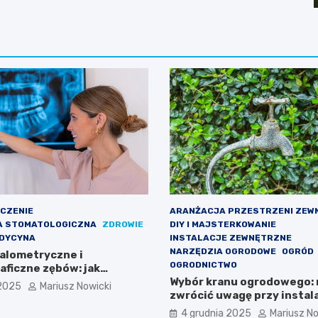
ECZENIE
ARANŻACJA PRZESTRZENI ZEW
A STOMATOLOGICZNA
ZDROWIE
DIY I MAJSTERKOWANIE
EDYCYNA
INSTALACJE ZEWNĘTRZNE
NARZĘDZIA OGRODOWE
OGRÓD
falometryczne i
OGRODNICTWO
ficzne zębów: jak
cena i wskazania
Wybór kranu ogrodowego: 
 2025
Mariusz Nowicki
zwrócić uwagę przy instala
elewacji i w ogrodzie
4 grudnia 2025
Mariusz No