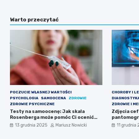
Warto przeczytać
POCZUCIE WŁASNEJ WARTOŚCI
CHOROBY I L
PSYCHOLOGIA
SAMOOCENA
ZDROWIE
DIAGNOSTYK
ZDROWIE PSYCHICZNE
ZDROWIE I M
Testy na samoocenę: Jak skala
Zdjęcia ce
Rosenberga może pomóc Ci ocenić
pantomogra
poczucie własnej wartości
wyglądają, 
13 grudnia 2025
Mariusz Nowicki
11 grudnia