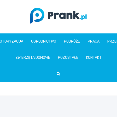
prank.pl
OTORYZACJA
OGRODNICTWO
PODRÓŻE
PRACA
PRZE
ZWIERZĘTA DOMOWE
POZOSTAŁE
KONTAKT