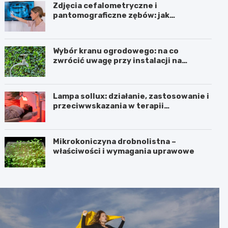
Zdjęcia cefalometryczne i
pantomograficzne zębów: jak
wyglądają, cena i wskazania
Wybór kranu ogrodowego: na co
zwrócić uwagę przy instalacji na
elewacji i w ogrodzie
Lampa sollux: działanie, zastosowanie i
przeciwwskazania w terapii
naświetlaniem
Mikrokoniczyna drobnolistna –
właściwości i wymagania uprawowe