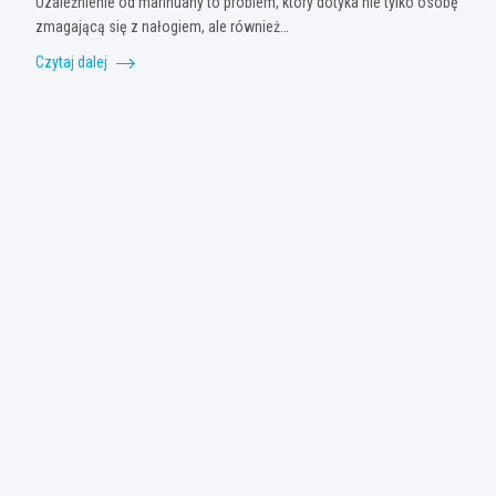
Uzależnienie od marihuany to problem, który dotyka nie tylko osobę
zmagającą się z nałogiem, ale również…
Czytaj dalej