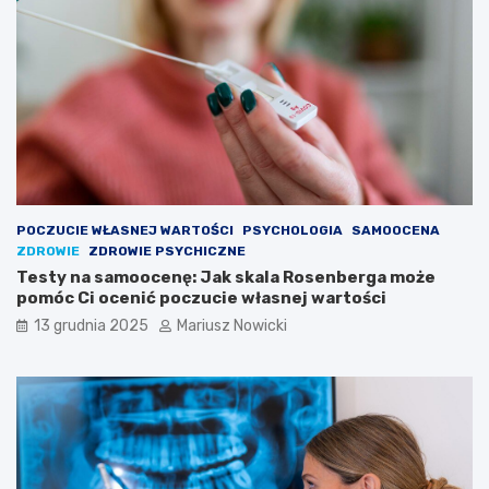
s
a
i
w
ę
o
w
s
k
t
i
k
e
a
r
c
u
h
n
d
k
o
POCZUCIE WŁASNEJ WARTOŚCI
PSYCHOLOGIA
SAMOOCENA
u
t
ZDROWIE
ZDROWIE PSYCHICZNE
s
y
Testy na samoocenę: Jak skala Rosenberga może
w
c
pomóc Ci ocenić poczucie własnej wartości
o
z
13 grudnia 2025
Mariusz Nowicki
j
ą
e
c
j
y
p
c
a
h
s
c
j
z
i
ł