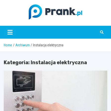
Skip
to
content
prank.pl
Home
Archiwum
Instalacja elektryczna
Kategoria:
Instalacja elektryczna