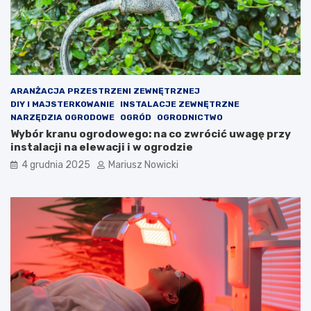
w
i
e
d
z
i
e
ARANŻACJA PRZESTRZENI ZEWNĘTRZNEJ
ć
DIY I MAJSTERKOWANIE
INSTALACJE ZEWNĘTRZNE
?
NARZĘDZIA OGRODOWE
OGRÓD
OGRODNICTWO
Wybór kranu ogrodowego: na co zwrócić uwagę przy
instalacji na elewacji i w ogrodzie
4 grudnia 2025
Mariusz Nowicki