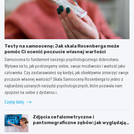
Testy na samoocenę: Jak skala Rosenberga może
pomóc Ci ocenić poczucie własnej wartości
Samoocena to fundament naszego psychologicznego dobrostanu.
Wpływa na to, jak postrzegamy siebie, swoje możliwości i wartość jako
człowieka. Czy zastanawiałeś się kiedyś, jak obiektywnie zmierzyć swoje
poczucie własnej wartości? Skala Samooceny Rosenberga to jedno z
najbardziej uznanych narzędzi psychologicznych, które pozwala nam
spojrzeć na siebie z dystansu i…
Czytaj dalej
Zdjęcia cefalometryczne i
pantomograficzne zębów: jak wyglądają,
cena i wskazania