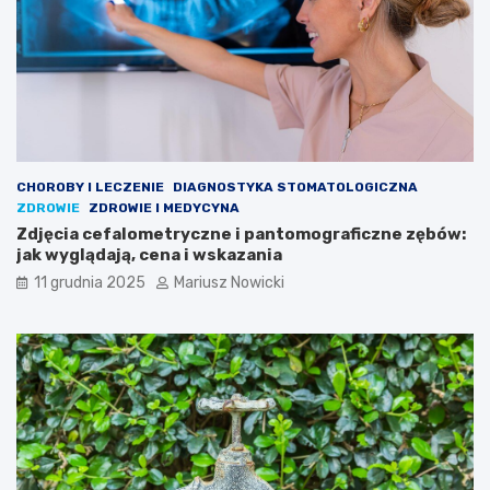
?
o
w
i
e
k
a
m
o
g
CHOROBY I LECZENIE
DIAGNOSTYKA STOMATOLOGICZNA
ł
ZDROWIE
ZDROWIE I MEDYCYNA
e
Zdjęcia cefalometryczne i pantomograficzne zębów:
ś
jak wyglądają, cena i wskazania
d
o
11 grudnia 2025
Mariusz Nowicki
t
e
j
p
o
r
y
n
i
e