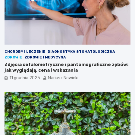
?
o
w
i
e
k
a
m
o
g
CHOROBY I LECZENIE
DIAGNOSTYKA STOMATOLOGICZNA
ł
ZDROWIE
ZDROWIE I MEDYCYNA
e
Zdjęcia cefalometryczne i pantomograficzne zębów:
ś
jak wyglądają, cena i wskazania
d
o
11 grudnia 2025
Mariusz Nowicki
t
e
j
p
o
r
y
n
i
e