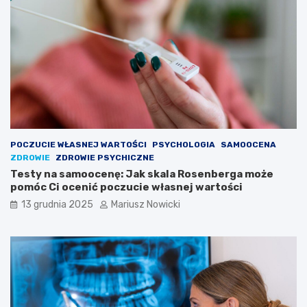
s
a
i
w
ę
o
w
s
k
t
i
k
e
a
r
c
u
h
n
d
k
o
POCZUCIE WŁASNEJ WARTOŚCI
PSYCHOLOGIA
SAMOOCENA
u
t
ZDROWIE
ZDROWIE PSYCHICZNE
s
y
Testy na samoocenę: Jak skala Rosenberga może
w
c
pomóc Ci ocenić poczucie własnej wartości
o
z
13 grudnia 2025
Mariusz Nowicki
j
ą
e
c
j
y
p
c
a
h
s
c
j
z
i
ł