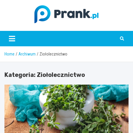
Skip
to
content
prank.pl
Home
Archiwum
Ziołolecznictwo
Kategoria:
Ziołolecznictwo