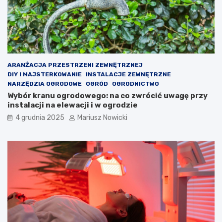
w
i
e
d
z
i
e
ARANŻACJA PRZESTRZENI ZEWNĘTRZNEJ
ć
DIY I MAJSTERKOWANIE
INSTALACJE ZEWNĘTRZNE
?
NARZĘDZIA OGRODOWE
OGRÓD
OGRODNICTWO
Wybór kranu ogrodowego: na co zwrócić uwagę przy
instalacji na elewacji i w ogrodzie
4 grudnia 2025
Mariusz Nowicki