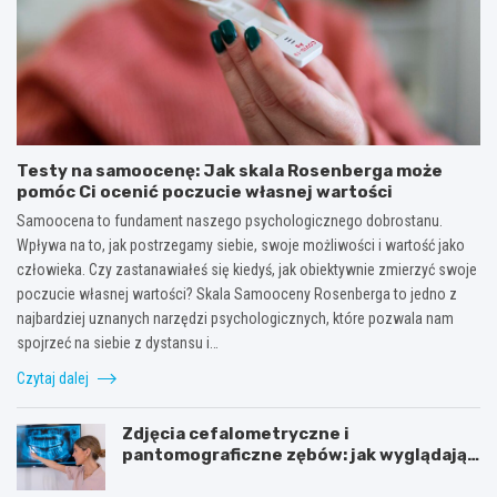
Testy na samoocenę: Jak skala Rosenberga może
pomóc Ci ocenić poczucie własnej wartości
Samoocena to fundament naszego psychologicznego dobrostanu.
Wpływa na to, jak postrzegamy siebie, swoje możliwości i wartość jako
człowieka. Czy zastanawiałeś się kiedyś, jak obiektywnie zmierzyć swoje
poczucie własnej wartości? Skala Samooceny Rosenberga to jedno z
najbardziej uznanych narzędzi psychologicznych, które pozwala nam
spojrzeć na siebie z dystansu i…
Czytaj dalej
Zdjęcia cefalometryczne i
pantomograficzne zębów: jak wyglądają,
cena i wskazania