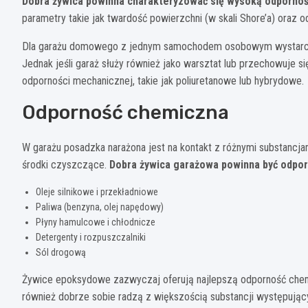
Dobra żywica powinna charakteryzować się wysoką odpornośc
parametry takie jak twardość powierzchni (w skali Shore’a) oraz od
Dla garażu domowego z jednym samochodem osobowym wystarcza
Jednak jeśli garaż służy również jako warsztat lub przechowuje 
odporności mechanicznej, takie jak poliuretanowe lub hybrydowe.
Odporność chemiczna
W garażu posadzka narażona jest na kontakt z różnymi substanc
środki czyszczące.
Dobra żywica garażowa powinna być odpor
Oleje silnikowe i przekładniowe
Paliwa (benzyna, olej napędowy)
Płyny hamulcowe i chłodnicze
Detergenty i rozpuszczalniki
Sól drogową
Żywice epoksydowe zazwyczaj oferują najlepszą odporność chem
również dobrze sobie radzą z większością substancji występując