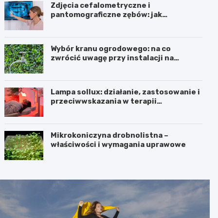
Zdjęcia cefalometryczne i
pantomograficzne zębów: jak
wyglądają, cena i wskazania
Wybór kranu ogrodowego: na co
zwrócić uwagę przy instalacji na
elewacji i w ogrodzie
Lampa sollux: działanie, zastosowanie i
przeciwwskazania w terapii
naświetlaniem
Mikrokoniczyna drobnolistna –
właściwości i wymagania uprawowe