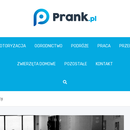
prank.pl
OTORYZACJA
OGRODNICTWO
PODRÓŻE
PRACA
PRZE
ZWIERZĘTA DOMOWE
POZOSTAŁE
KONTAKT
cy