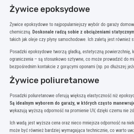
Żywice epoksydowe
Żywice epoksydowe to najpopularniejszy wybór do garaży domowy
chemiczną.
Doskonale radzą sobie z obciążeniami statycznym
takich jak oleje czy płyny samochodowe. Ich zaletą jest również
Posadzki epoksydowe tworzą gładką, estetyczną powierzchnię, kt
ograniczenia – są stosunkowo sztywne, co może prowadzić do mi
bezpośrednim kontakcie z gorącymi oponami (np. po dłuższej jeźd
Żywice poliuretanowe
Posadzki poliuretanowe oferują większą elastyczność niż epoksyd
Są idealnym wyborem do garaży, w których często manewruje
wykazują wyższą odporność na promienie UV, dzięki czemu nie żó
Ich wadą jest wyższa cena oraz nieco mniejsza odporność na nie
może być również bardziej wymagająca technicznie, co warto uw