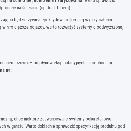
ią na ścieranie, uderzenia i zarysowania
. Warto sprawdzić
porność na ścieranie (np. test Tabera).
jąca będzie żywica epoksydowa o średniej wytrzymałości.
się w nim cięższe pojazdy, warto rozważyć systemy o podwyższonej
jami chemicznymi – od płynów eksploatacyjnych samochodu po
na na:
iczną, choć niektóre zaawansowane systemy poliuretanowe
ych w garażu. Warto dokładnie sprawdzić specyfikację produktu pod