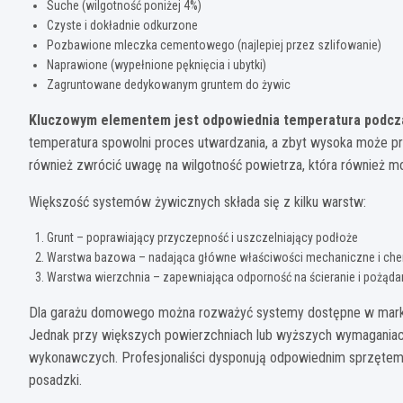
Suche (wilgotność poniżej 4%)
Czyste i dokładnie odkurzone
Pozbawione mleczka cementowego (najlepiej przez szlifowanie)
Naprawione (wypełnione pęknięcia i ubytki)
Zagruntowane dedykowanym gruntem do żywic
Kluczowym elementem jest odpowiednia temperatura podczas
temperatura spowolni proces utwardzania, a zbyt wysoka może 
również zwrócić uwagę na wilgotność powietrza, która również m
Większość systemów żywicznych składa się z kilku warstw:
Grunt – poprawiający przyczepność i uszczelniający podłoże
Warstwa bazowa – nadająca główne właściwości mechaniczne i ch
Warstwa wierzchnia – zapewniająca odporność na ścieranie i pożądan
Dla garażu domowego można rozważyć systemy dostępne w marketa
Jednak przy większych powierzchniach lub wyższych wymaganiach
wykonawczych. Profesjonaliści dysponują odpowiednim sprzętem 
posadzki.