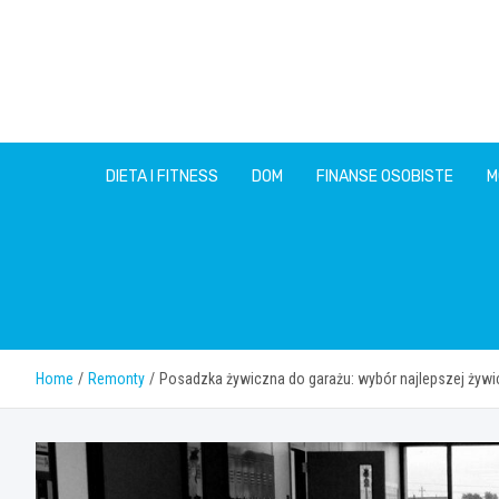
Skip
to
content
DIETA I FITNESS
DOM
FINANSE OSOBISTE
M
Home
Remonty
Posadzka żywiczna do garażu: wybór najlepszej żywi