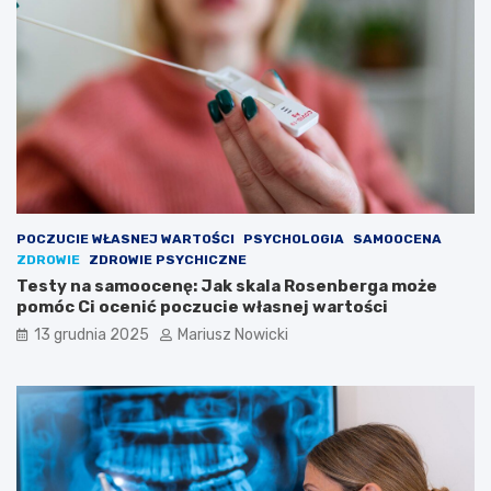
ć
k
s
a
i
w
ę
o
w
s
k
t
i
k
e
a
r
c
u
h
n
d
k
o
POCZUCIE WŁASNEJ WARTOŚCI
PSYCHOLOGIA
SAMOOCENA
u
t
ZDROWIE
ZDROWIE PSYCHICZNE
s
y
Testy na samoocenę: Jak skala Rosenberga może
w
c
pomóc Ci ocenić poczucie własnej wartości
o
z
13 grudnia 2025
Mariusz Nowicki
j
ą
e
c
j
y
p
c
a
h
s
c
j
z
i
ł