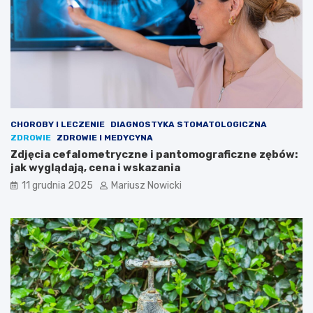
?
o
w
i
e
k
a
m
o
g
CHOROBY I LECZENIE
DIAGNOSTYKA STOMATOLOGICZNA
ł
ZDROWIE
ZDROWIE I MEDYCYNA
e
Zdjęcia cefalometryczne i pantomograficzne zębów:
ś
jak wyglądają, cena i wskazania
d
o
11 grudnia 2025
Mariusz Nowicki
t
e
j
p
o
r
y
n
i