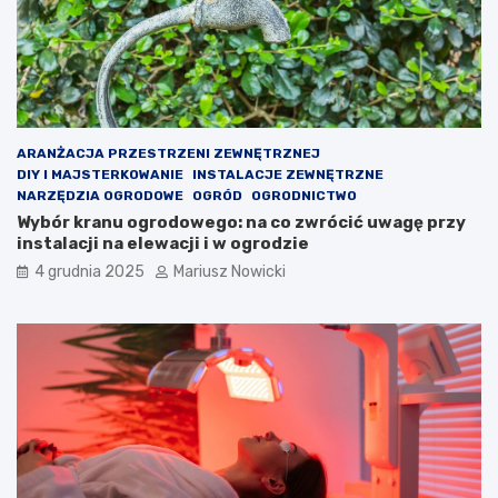
e
w
i
e
d
z
i
e
ARANŻACJA PRZESTRZENI ZEWNĘTRZNEJ
ć
DIY I MAJSTERKOWANIE
INSTALACJE ZEWNĘTRZNE
?
NARZĘDZIA OGRODOWE
OGRÓD
OGRODNICTWO
Wybór kranu ogrodowego: na co zwrócić uwagę przy
instalacji na elewacji i w ogrodzie
4 grudnia 2025
Mariusz Nowicki