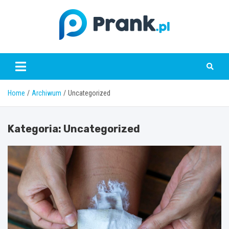
Skip
to
content
prank.pl
Home
Archiwum
Uncategorized
Kategoria:
Uncategorized