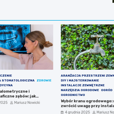
ECZENIE
ARANŻACJA PRZESTRZENI ZEW
A STOMATOLOGICZNA
ZDROWIE
DIY I MAJSTERKOWANIE
EDYCYNA
INSTALACJE ZEWNĘTRZNE
NARZĘDZIA OGRODOWE
OGRÓD
falometryczne i
OGRODNICTWO
ficzne zębów: jak
cena i wskazania
Wybór kranu ogrodowego: 
 2025
Mariusz Nowicki
zwrócić uwagę przy instala
elewacji i w ogrodzie
4 grudnia 2025
Mariusz No