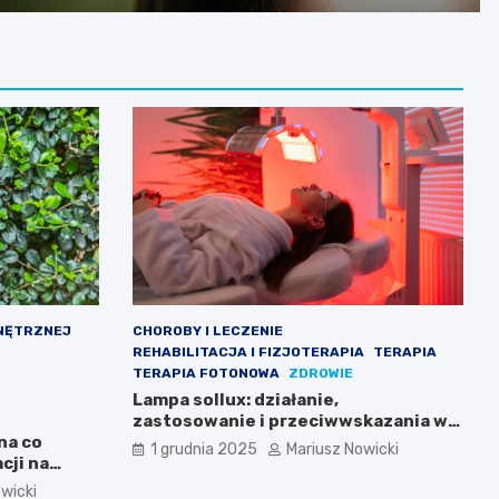
NĘTRZNEJ
CHOROBY I LECZENIE
REHABILITACJA I FIZJOTERAPIA
TERAPIA
TERAPIA FOTONOWA
ZDROWIE
Lampa sollux: działanie,
zastosowanie i przeciwwskazania w
na co
terapii naświetlaniem
1 grudnia 2025
Mariusz Nowicki
cji na
wicki