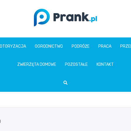
prank.pl
OTORYZACJA
OGRODNICTWO
PODRÓŻE
PRACA
PRZE
ZWIERZĘTA DOMOWE
POZOSTAŁE
KONTAKT
a