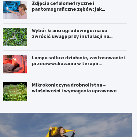
Zdjęcia cefalometryczne i
pantomograficzne zębów: jak
wyglądają, cena i wskazania
Wybór kranu ogrodowego: na co
zwrócić uwagę przy instalacji na
elewacji i w ogrodzie
Lampa sollux: działanie, zastosowanie i
przeciwwskazania w terapii
naświetlaniem
Mikrokoniczyna drobnolistna –
właściwości i wymagania uprawowe