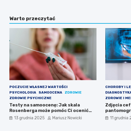
Warto przeczytać
POCZUCIE WŁASNEJ WARTOŚCI
CHOROBY I L
PSYCHOLOGIA
SAMOOCENA
ZDROWIE
DIAGNOSTYK
ZDROWIE PSYCHICZNE
ZDROWIE I M
Testy na samoocenę: Jak skala
Zdjęcia ce
Rosenberga może pomóc Ci ocenić
pantomogra
poczucie własnej wartości
wyglądają, 
13 grudnia 2025
Mariusz Nowicki
11 grudnia